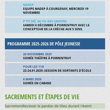
MCR - FONTENAIS-VILLARS
MADEP
VISITE À DOMICILE
EQUIPE MADEP À COURGENAY, MERCREDI 19
MCR - MARCHE-RÉFLEXION
NOVEMBRE
MIGRANTS
P'TIT DÉJ' AU FIL DES SAISONS
ORGANISTES
SAMEDI 6 DÉCEMBRE À PORRENTRUY AVEC LE
ACTIONS CONCRÈTES
CONCEPTEUR DE LA CRÈCHE AUX 5 SENS
SACRISTAINS ET COMMISSAIRES
Bénévolat
ADOS ET JEUNES
SERVANTS ET SERVANTES DE MESSE
PROGRAMME 2025-2026 DE PÔLE JEUNESSE
RECHERCHE DE BÉNÉVOLES
DISPONIBILITÉS
26 NOVEMBRE 2025
SOIRÉE THÉÂTRE À PORRENTRUY
Bâtiments
BÉNÉVOLES EAF
DEVENIR SERVANT-E
POUR LES 11H
22-24.01.2025: SESSION DE SORTANTS D'ÉCOLE
BÉNÉVOLES EN CATÉCHÈSE
UNIONS FÉMININES
EGLISES ET CHAPELLES
6 MARS 2026
MUSICIENS BÉNÉVOLES
SOIRÉE EN CABANE
VEILLEURS ET VEILLEUSES
PARCOURS À PIED OU À VÉLO
LOCAUX PAROISSIAUX
BÉNÉVOLES POUR LE SERVICE
VISITEURS ET VISITEUSES DE MALADES
NOTICES HISTORIQUES
PARCOURS 1
SACREMENTS ET ÉTAPES DE VIE
SALLES À LOUER
BÉNÉVOLES "TEMPS FORTS"
VISITEUSES BRESSAUCOURT
MÉDITATIONS
PARCOURS 2
Info
SacrementRecevoir le pardon de Dieu durant l'Avent