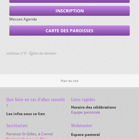
INSCRIPTION
EGLISE DE COEUVE
Messes Agenda
EGLISE DE CORNOL
CARTE DES PAROISSES
EGLISE DE COURCHAVON
EGLISE DE COURGENAY
solstices n°6 · Église de demain
EGLISE DE COURTEDOUX
EGLISE DE COURTEMAÎCHE
Plan du site
EGLISE DE DAMPHREUX
Que faire en cas d'abus sexuels
Liens rapides
EGLISE DE DAMVANT
?
Horaire des célébrations
Equipe pastorale
Les infos sous ce lien
EGLISE D'EPAUVILLERS
Secrétariats
Webmaster
EGLISE DE FAHY
Paroisse St-Gilles, à Cornol
Espace pastoral