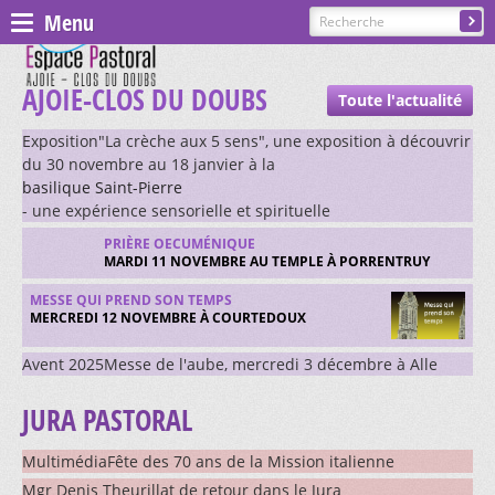
Menu
Espace pastoral
AJOIE-CLOS DU DOUBS
Toute l'actualité
Paroisses
Exposition"La crèche aux 5 sens", une exposition à découvrir
du 30 novembre au 18 janvier à la
ST GILLES - COURGENAY
basilique Saint-Pierre
- une expérience sensorielle et spirituelle
PRÉSENTATION, CONTACTS
ST-JEAN - ALLE-BAROCHE-VENDLINE
PRIÈRE OECUMÉNIQUE
MARDI 11 NOVEMBRE AU TEMPLE À PORRENTRUY
CÉLÉBRATIONS
PRÉSENTATION, CONTACTS
ST-MARTIN - HAUTE-AJOIE
MESSE QUI PREND SON TEMPS
CATÉCHÈSE ET SACREMENTS
CÉLÉBRATIONS
PRÉSENTATION, CONTACTS
ST-NICOLAS DE FLÜE - BONCOURT
MERCREDI 12 NOVEMBRE À COURTEDOUX
GROUPES ET MOUVEMENTS
CATÉCHÈSE ET SACREMENTS
CÉLÉBRATIONS
Avent 2025Messe de l'aube, mercredi 3 décembre à Alle
PRÉSENTATION, CONTACTS
ST-PIERRE - EN AJOIE
EGLISES ET CHAPELLES
CHORALE SAINTE-CÉCILE
GROUPES ET MOUVEMENTS
CATÉCHÈSE ET SACREMENTS
JURA PASTORAL
CÉLÉBRATIONS
PRÉSENTATION, CONTACTS
ST-URSANNE - CLOS DU DOUBS
GALERIE
COMMUNION À DOMICILE
EGLISES ET CHAPELLES
CHORALE SAINTE-CÉCILE ALLE
GROUPES ET MOUVEMENTS
CATÉCHÈSE ET SACREMENTS
CÉLÉBRATIONS
Catéchèse et sacrements
PRÉSENTATION, CONTACTS
MultimédiaFête des 70 ans de la Mission italienne
Mgr Denis Theurillat de retour dans le Jura