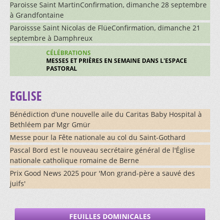
Paroisse Saint MartinConfirmation, dimanche 28 septembre
PHOTOGRAPHES BÉNÉVOLES
VISITEURS ET VISITEUSES FONTENAIS-VILLARS
PLAN GÉNÉRAL DE SITUATION
PARCOURS 3
CONSOLATION
SOLSTICES
à Grandfontaine
VISITEURS BÉNÉVOLES
Paroissse Saint Nicolas de FlüeConfirmation, dimanche 21
VISITEURS ET VISITEUSES DE PERSONNES ISOLÉES
EGLISE D'ALLE
PARCOURS 4
MÉDITATION
LETTRE D'INFO ET FEUILLES DOMINICALES
septembre à Damphreux
BÉNÉVOLES DE PROXIMITÉ
EGLISE D'ASUEL
PARCOURS 5
MARCHE VERS SOI
CÉLÉBRATIONS
Contacts
RECEVOIR NOTRE LETTRE D'INFO
MESSES ET PRIÈRES EN SEMAINE DANS L'ESPACE
PASTORAL
EGLISE DE BEURNEVÉSIN
PARCOURS 6
SECRÉTARIATS
EGLISE
EGLISE DE BONCOURT
PARCOURS 7
EQUIPE PASTORALE
EGLISE DE BONFOL
PARCOURS 8
Bénédiction d’une nouvelle aile du Caritas Baby Hospital à
COMMUNES ECCLÉSIASTIQUES
Bethléem par Mgr Gmür
EGLISE DE BRESSAUCOURT
PARCOURS 9
Messe pour la Fête nationale au col du Saint-Gothard
SERVICES PASTORAUX
Pascal Bord est le nouveau secrétaire général de l'Église
EGLISE DE BUIX
PARCOURS 10
nationale catholique romaine de Berne
LIENS
Prix Good News 2025 pour 'Mon grand-père a sauvé des
EGLISE DE BURE
juifs'
EGLISE DE CHARMOILLE
FEUILLES DOMINICALES
EGLISE DE CHEVENEZ