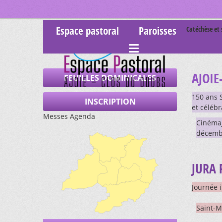
Espace pastoral
Paroisses
Catéchèse et
AJOIE
FEUILLES DOMINICALES
150 ans S
INSCRIPTION
et célébr
Messes Agenda
Cinémaj
décembr
JURA 
Journée 
Saint-M