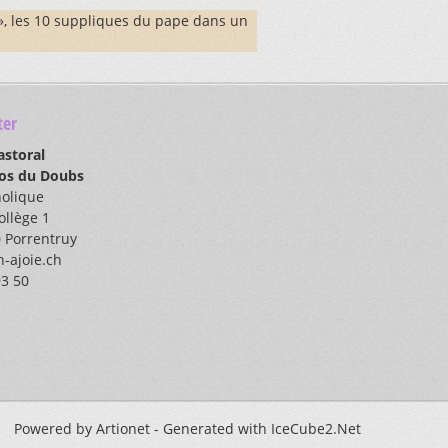
, les 10 suppliques du pape dans un
er
astoral
los du Doubs
holique
ollège 1
 Porrentruy
-ajoie.ch
93 50
Powered by Artionet - Generated with IceCube2.Net