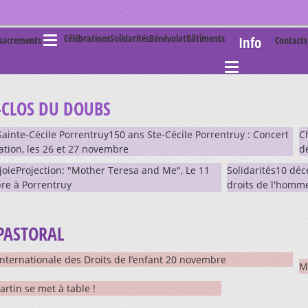
Célébrations
Solidarités
Bénévolat
Bâtiments
Info
 sacrements
Contact
-CLOS DU DOUBS
ainte-Cécile Porrentruy150 ans Ste-Cécile Porrentruy : Concert
C
ation, les 26 et 27 novembre
d
oieProjection: "Mother Teresa and Me", Le 11
Solidarités10 déc
e à Porrentruy
droits de l'homm
PASTORAL
internationale des Droits de l’enfant 20 novembre
M
artin se met à table !