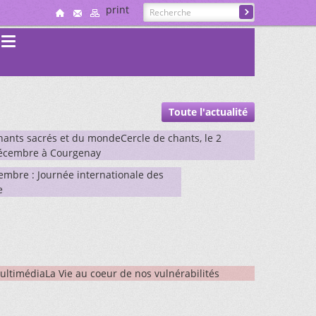
print
s
Toute l'actualité
hants sacrés et du mondeCercle de chants, le 2
écembre à Courgenay
embre : Journée internationale des
e
ultimédiaLa Vie au coeur de nos vulnérabilités