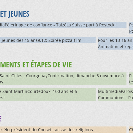
ET JEUNES
iaPèlerinage de confiance - TaizéLa Suisse part à Rostock !
P
P
s jeunes dès 15 ans9.12: Soirée pizza-film
Pour les 13-16 an
Animation et rep
MENTS ET ÉTAPES DE VIE
 Saint-Gilles - CourgenayConfirmation, dimanche 6 novembre à
P
ay
t
e Saint-MartinCourtedoux: 100 ans et 6
MultimédiaParois
es !
Communions - Par
E
 élu président du Conseil suisse des religions
C