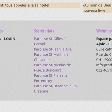
nt: tous appelés à la sainteté!
«Au nom de Dieu»
nouveau livre
es
Secrétariats
Webmast
s - LOGIN
Paroisse St-Gilles, à
Espace p
Cornol
Ajoie - C
Paroisse St-Jean, à Alle
Cure cat
Paroisse St-Martin, à
Rue du C
Chevenez
CH - 2900
Paroisse St-Nicolas de
info@cath
Flüe, à Boncourt
032 465 
Paroisse St-Pierre, à
Porrentruy
Paroisse St-Ursanne, à St-
Ursanne