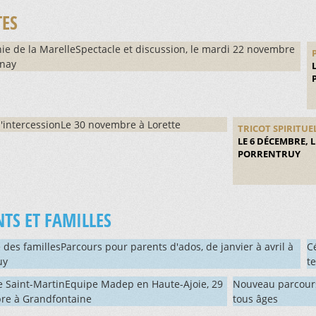
TES
e de la MarelleSpectacle et discussion, le mardi 22 novembre
enay
d'intercessionLe 30 novembre à Lorette
TRICOT SPIRITUE
LE 6 DÉCEMBRE, L
PORRENTRUY
TS ET FAMILLES
 des famillesParcours pour parents d'ados, de janvier à avril à
C
uy
t
e Saint-MartinEquipe Madep en Haute-Ajoie, 29
Nouveau parcour
re à Grandfontaine
tous âges