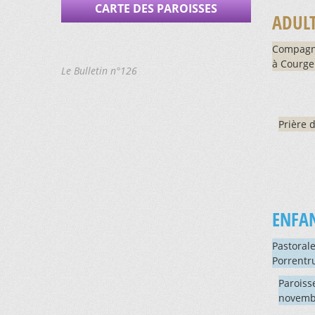
CARTE DES PAROISSES
ADUL
Compagni
à Courg
Le Bulletin n°126
Prière 
ENFAN
Pastorale
Porrentr
Paroiss
novemb