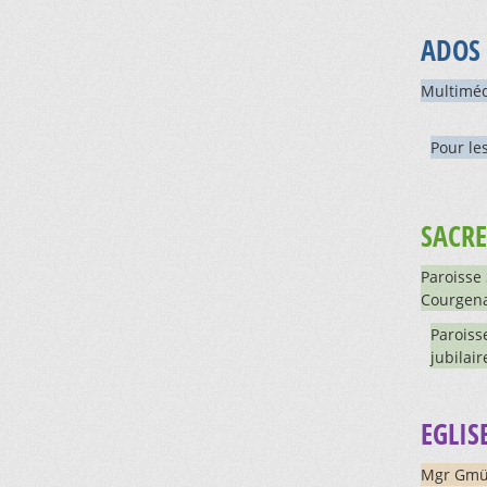
ADOS 
Multiméd
Pour le
SACRE
Paroisse
Courgen
Paroiss
jubilair
EGLIS
Mgr Gmür