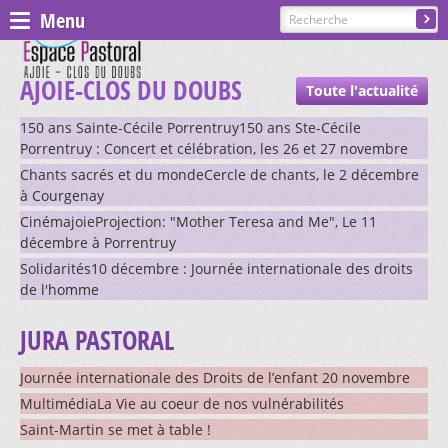
Menu
Espace pastoral
AJOIE-CLOS DU DOUBS
Toute l'actualité
Paroisses
150 ans Sainte-Cécile Porrentruy150 ans Ste-Cécile
Porrentruy : Concert et célébration, les 26 et 27 novembre
Chants sacrés et du mondeCercle de chants, le 2 décembre
ST GILLES - COURGENAY
à Courgenay
CinémajoieProjection: "Mother Teresa and Me", Le 11
décembre à Porrentruy
PRÉSENTATION, CONTACTS
ST-JEAN - ALLE-BAROCHE-VENDLINE
Solidarités10 décembre : Journée internationale des droits
CÉLÉBRATIONS
de l'homme
PRÉSENTATION, CONTACTS
ST-MARTIN - HAUTE-AJOIE
CATÉCHÈSE ET SACREMENTS
JURA PASTORAL
CÉLÉBRATIONS
GROUPES ET MOUVEMENTS
Journée internationale des Droits de l’enfant 20 novembre
PRÉSENTATION, CONTACTS
ST-NICOLAS DE FLÜE - BONCOURT
CATÉCHÈSE ET SACREMENTS
MultimédiaLa Vie au coeur de nos vulnérabilités
CÉLÉBRATIONS
Saint-Martin se met à table !
EGLISES ET CHAPELLES
CHORALE SAINTE-CÉCILE
GROUPES ET MOUVEMENTS
PRÉSENTATION, CONTACTS
ST-PIERRE - EN AJOIE