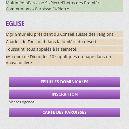
Services pastoraux
MCR - Fontenais-Villars
MultimédiaParoisse St-PierrePhotos des Premières
Eglise de Chevenez
Liens
MCR - Marche-réflexion
Communions - Paroisse St-Pierre
Eglise de Coeuve
Organistes
Eglise de Cornol
Sacristains et commissaires
EGLISE
Eglise de Courchavon
Servants et servantes de messe
Eglise de Courgenay
Eglise de Courtedoux
DISPONIBILITÉS
Mgr Gmür élu président du Conseil suisse des religions
Eglise de Courtemaîche
Charles de Foucauld dans la lumière du désert
Devenir servant-e
Eglise de Damphreux
Unions Féminines
Toussaint: tous appelés à la sainteté!
Eglise de Damvant
Veilleurs et veilleuses
«Au nom de Dieu», les 10 suppliques du pape dans un
Eglise d'Epauvillers
Visiteurs et visiteuses de malades
Eglise de Fahy
nouveau livre
Visiteuses Bressaucourt
Eglise de Fontenais
Visiteurs et visiteuses Fontenais-Villars
Eglise de Grandfontaine
Visiteurs et visiteuses de personnes isolées
Eglise de Miécourt
FEUILLES DOMINICALES
Eglise de Montignez
Eglise d'Ocourt - La Motte
INSCRIPTION
Eglise St-Germain - Porrentruy
Messes Agenda
Eglise St-Pierre - Porrentruy
Eglise de Réclère
CARTE DES PAROISSES
Eglise de Rocourt
Collégiale de Saint-Ursanne
Extérieur de la Collégiale
Eglise de Soubey