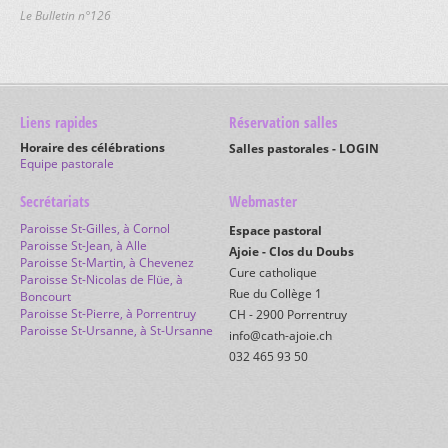
Intérieur de la Collégiale
Eglise de Vendlincourt
Le Bulletin n°126
Crypte
Ancienne église des Jésuites - Porrentruy
Trésor
Chapelle des Cantons - Buix
Cloître
Chapelle de Courtemaîche
Chapelle de Courtemautruy
Chapelle d'Epiquerez
Liens rapides
Réservation salles
Chapelle de Fregiécourt
Horaire des célébrations
Chapelle de La Caquerelle
Salles pastorales - LOGIN
Equipe pastorale
Chapelle de la Vacherie-Dessus - Roche d'Or
Chapelle de la Vacherie-Mouillard
Secrétariats
Webmaster
Chapelle de l'Hôpital - Porrentruy
Paroisse St-Gilles, à Cornol
Chapelle de Lorette - Porrentruy
Espace pastoral
Paroisse St-Jean, à Alle
Restauration de Lorette - 2015
Chapelle de Lorette - Saint-Ursanne
Ajoie - Clos du Doubs
Paroisse St-Martin, à Chevenez
Chapelle du Maira
Cure catholique
Paroisse St-Nicolas de Flüe, à
Chapelle de Miserez
Rue du Collège 1
Boncourt
Chapelle de Monterri
Paroisse St-Pierre, à Porrentruy
CH - 2900 Porrentruy
Chapelle de Mormont
Paroisse St-Ursanne, à St-Ursanne
info@cath-ajoie.ch
Chapelle du Paradis - Bure
032 465 93 50
Chapelle de Pleujouse
Chapelle de Roche-d'Or
Chapelle de Saint-Fromond - Bonfol
Chapelle de Saint-Imier - Lugnez