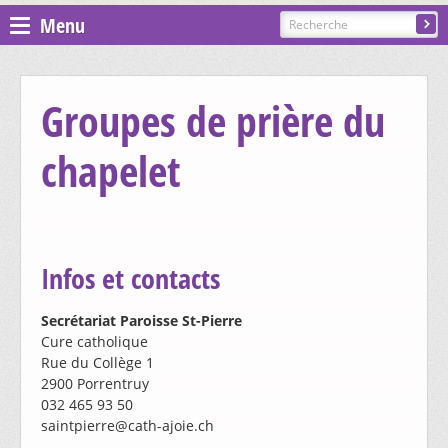
Menu
Espace pastoral
Groupes de prière du
Paroisses
chapelet
ST GILLES - COURGENAY
PRÉSENTATION, CONTACTS
ST-JEAN - ALLE-BAROCHE-VENDLINE
Infos et contacts
CÉLÉBRATIONS
PRÉSENTATION, CONTACTS
ST-MARTIN - HAUTE-AJOIE
Secrétariat Paroisse St-Pierre
CATÉCHÈSE ET SACREMENTS
Cure catholique
CÉLÉBRATIONS
Rue du Collège 1
GROUPES ET MOUVEMENTS
2900 Porrentruy
PRÉSENTATION, CONTACTS
ST-NICOLAS DE FLÜE - BONCOURT
CATÉCHÈSE ET SACREMENTS
032 465 93 50
saintpierre@cath-ajoie.ch
CÉLÉBRATIONS
EGLISES ET CHAPELLES
CHORALE SAINTE-CÉCILE
GROUPES ET MOUVEMENTS