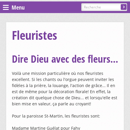
Menu
Espace pastoral
Fleuristes
Paroisses
ST GILLES - COURGENAY
Dire Dieu avec des fleurs...
PRÉSENTATION, CONTACTS
ST-JEAN - ALLE-BAROCHE-VENDLINE
Voilà une mission particulière où nos fleuristes
excellent. Si les chants ou l'orgue peuvent inviter les
CÉLÉBRATIONS
fidèles à la prière, la louange, l'action de grâce... Il en
est de même pour la décoration florale! En effet, la
PRÉSENTATION, CONTACTS
ST-MARTIN - HAUTE-AJOIE
CATÉCHÈSE ET SACREMENTS
création dit quelque chose de Dieu... et lorsqu'elle est
bien mise en valeur, ça parle au croyant!
CÉLÉBRATIONS
GROUPES ET MOUVEMENTS
PRÉSENTATION, CONTACTS
ST-NICOLAS DE FLÜE - BONCOURT
Pour la paroisse St-Martin, les fleuristes sont:
CATÉCHÈSE ET SACREMENTS
CÉLÉBRATIONS
Madame Martine Guélat pour Fahy
EGLISES ET CHAPELLES
CHORALE SAINTE-CÉCILE
GROUPES ET MOUVEMENTS