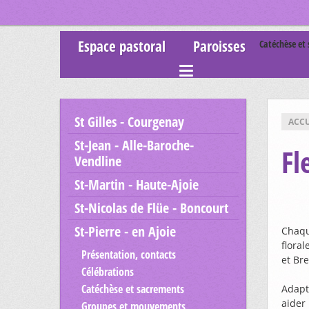
Espace pastoral
Paroisses
Catéchèse et
St Gilles - Courgenay
ACCU
St-Jean - Alle-Baroche-
Fl
Vendline
St-Martin - Haute-Ajoie
St-Nicolas de Flüe - Boncourt
St-Pierre - en Ajoie
Chaqu
floral
Présentation, contacts
et Br
Célébrations
Catéchèse et sacrements
Adapt
aider
Groupes et mouvements