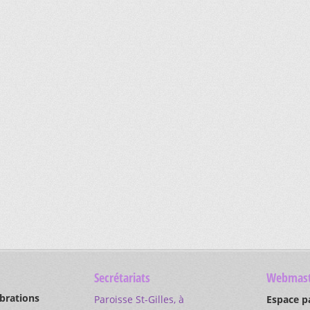
Secrétariats
Webmast
ébrations
Paroisse St-Gilles, à
Espace p