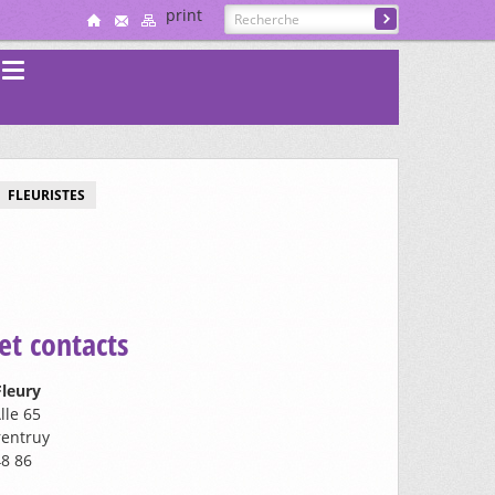
print
s
FLEURISTES
et contacts
Fleury
lle 65
rentruy
48 86