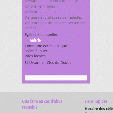
Servants et servantes de messe
Unions Féminines
Veilleurs et veilleuses
Visiteurs et visiteuses de malades
Visiteurs et visiteuses de personnes
isolées
Eglises et chapelles
Galerie
Commune ecclésiastique
Salles à louer
Infos locales
St-Ursanne - Clos du Doubs
Que faire en cas d'abus
Liens rapides
sexuels ?
Horaire des cél