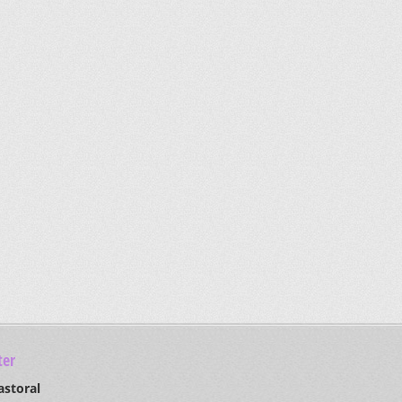
er
astoral