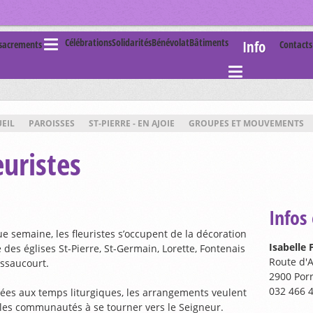
Célébrations
Solidarités
Bénévolat
Bâtiments
Info
 sacrements
Contact
EIL
PAROISSES
ST-PIERRE - EN AJOIE
GROUPES ET MOUVEMENTS
euristes
Infos 
e semaine, les fleuristes s’occupent de la décoration
Isabelle 
e des églises St-Pierre, St-Germain, Lorette, Fontenais
Route d'A
essaucourt.
2900 Por
032 466 
ées aux temps liturgiques, les arrangements veulent
 les communautés à se tourner vers le Seigneur.