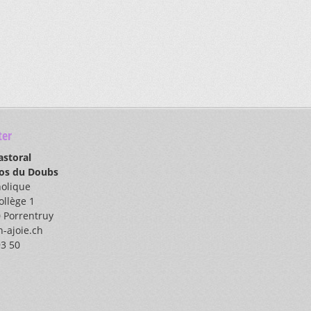
er
astoral
los du Doubs
holique
ollège 1
 Porrentruy
-ajoie.ch
93 50