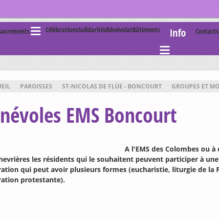
Célébrations
Solidarités
Bénévolat
Bâtiments
Info
 sacrements
Contact
EIL
PAROISSES
ST-NICOLAS DE FLÜE - BONCOURT
GROUPES ET M
névoles EMS Boncourt
A l'EMS des Colombes ou à 
hevrières les résidents qui le souhaitent peuvent participer à une
ation qui peut avoir plusieurs formes (eucharistie, liturgie de la 
ration protestante).