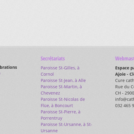
Secrétariats
Webmast
ébrations
Paroisse St-Gilles, à
Espace p
e
Cornol
Ajoie - C
Paroisse St-Jean, à Alle
Cure cat
Paroisse St-Martin, à
Rue du C
Chevenez
CH - 2900
Paroisse St-Nicolas de
info@cath
Flüe, à Boncourt
032 465 
Paroisse St-Pierre, à
Porrentruy
Paroisse St-Ursanne, à St-
Ursanne