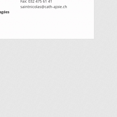
Fax: 032 475 61 41
saintnicolas@cath-ajoie.ch
agées