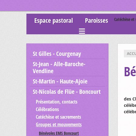
Espace pastoral
Paroisses
Catéchèse et
St Gilles - Courgenay
ACCU
St-Jean - Alle-Baroche-
Bé
Vendline
St-Martin - Haute-Ajoie
St-Nicolas de Flüe - Boncourt
des C
Présentation, contacts
célébr
Célébrations
céléb
Catéchèse et sacrements
Groupes et mouvements
Bénévoles EMS Boncourt