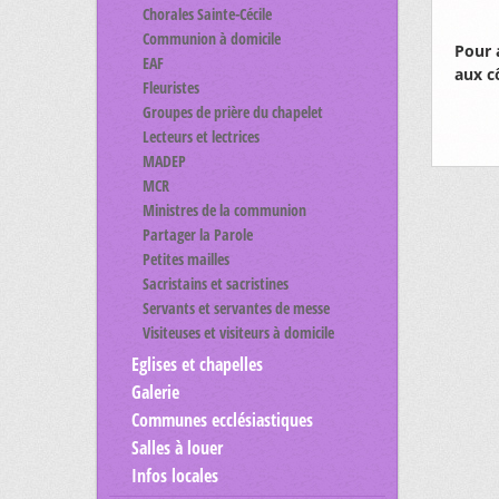
Chorales Sainte-Cécile
Communion à domicile
Pour 
EAF
aux c
Fleuristes
Groupes de prière du chapelet
Lecteurs et lectrices
MADEP
MCR
Ministres de la communion
Partager la Parole
Petites mailles
Sacristains et sacristines
Servants et servantes de messe
Visiteuses et visiteurs à domicile
Eglises et chapelles
Galerie
Communes ecclésiastiques
Salles à louer
Infos locales