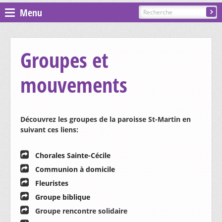
Menu
Espace pastoral
Groupes et
Paroisses
mouvements
ST GILLES - COURGENAY
Découvrez les groupes de la paroisse St-Martin en
PRÉSENTATION, CONTACTS
ST-JEAN - ALLE-BAROCHE-VENDLINE
suivant ces liens:
CÉLÉBRATIONS
Chorales Sainte-Cécile
PRÉSENTATION, CONTACTS
ST-MARTIN - HAUTE-AJOIE
CATÉCHÈSE ET SACREMENTS
Communion à domicile
CÉLÉBRATIONS
PRÉSENTATION, CONTACTS
ST-NICOLAS DE FLÜE - BONCOURT
Fleuristes
GROUPES ET MOUVEMENTS
Groupe biblique
CATÉCHÈSE ET SACREMENTS
CÉLÉBRATIONS
Groupe rencontre solidaire
PRÉSENTATION, CONTACTS
ST-PIERRE - EN AJOIE
EGLISES ET CHAPELLES
CHORALE SAINTE-CÉCILE
GROUPES ET MOUVEMENTS
CATÉCHÈSE ET SACREMENTS