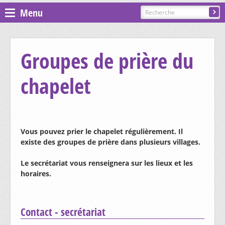
Menu
Espace pastoral
Groupes de prière du
Paroisses
chapelet
ST GILLES - COURGENAY
PRÉSENTATION, CONTACTS
ST-JEAN - ALLE-BAROCHE-VENDLINE
Vous pouvez prier le chapelet régulièrement. Il
existe des groupes de prière dans plusieurs villages.
CÉLÉBRATIONS
PRÉSENTATION, CONTACTS
ST-MARTIN - HAUTE-AJOIE
Le secrétariat vous renseignera sur les lieux et les
CATÉCHÈSE ET SACREMENTS
horaires.
CÉLÉBRATIONS
GROUPES ET MOUVEMENTS
PRÉSENTATION, CONTACTS
ST-NICOLAS DE FLÜE - BONCOURT
CATÉCHÈSE ET SACREMENTS
Contact - secrétariat
CÉLÉBRATIONS
EGLISES ET CHAPELLES
CHORALE SAINTE-CÉCILE
GROUPES ET MOUVEMENTS