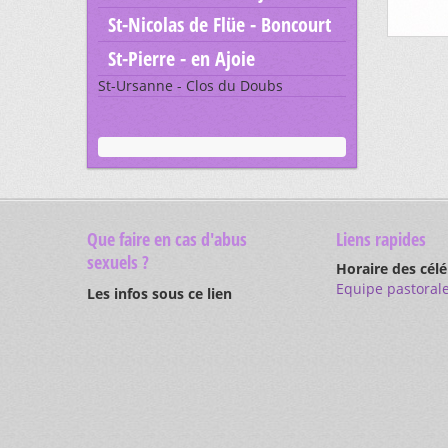
St-Nicolas de Flüe - Boncourt
St-Pierre - en Ajoie
St-Ursanne - Clos du Doubs
Que faire en cas d'abus
Liens rapides
sexuels ?
Horaire des cél
Equipe pastoral
Les infos sous ce lien