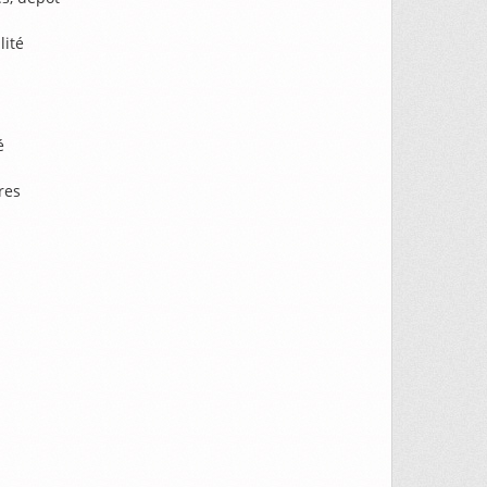
lité
é
res