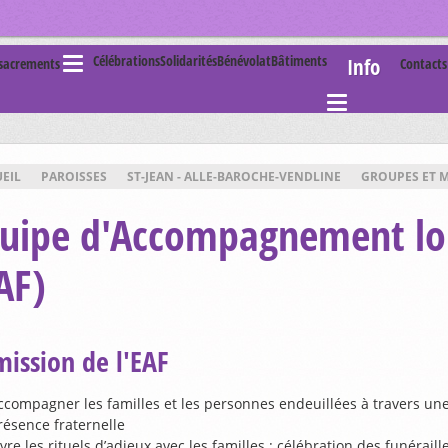
Célébrations
Solidarités
Bénévolat
Bâtiments
Info
 sacrements
Contact
EIL
PAROISSES
ST-JEAN - ALLE-BAROCHE-VENDLINE
GROUPES ET 
uipe d'Accompagnement lor
AF)
mission de l'EAF
ccompagner les familles et les personnes endeuillées à travers un
résence fraternelle
ivre les rituels d’adieux avec les familles : célébration des funéraill