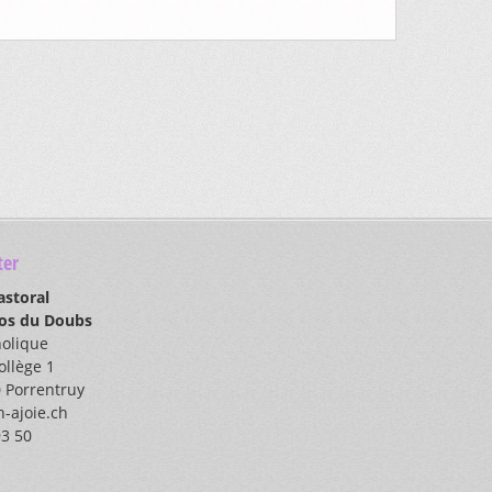
er
astoral
los du Doubs
holique
ollège 1
 Porrentruy
-ajoie.ch
93 50