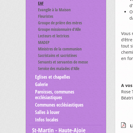
EAF
d
Evangile à la Maison
O
Fleuristes
d
Groupe de prière des mères
Groupe missionnaire d'Alle
Vous r
Lecteurs et lectrices
d’être
MADEP
tout 
Ministres de la communion
chemi
Sacristains et sacristines
en fo
Servants et servantes de messe
Service des malades d'Alle
Eglises et chapelles
Galerie
A vos
Paroisses, communes
Rose T
ecclésiastiques
Béatri
Communes ecclésiastiques
Salles à louer
Infos locales
L
St-Martin - Haute-Ajoie