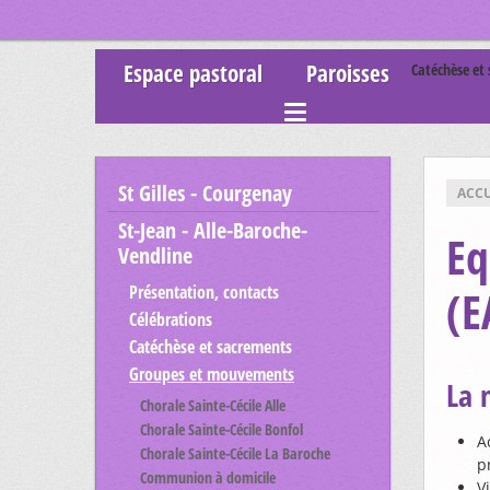
Espace pastoral
Paroisses
Catéchèse et
St Gilles - Courgenay
ACCU
St-Jean - Alle-Baroche-
Eq
Vendline
Présentation, contacts
(E
Célébrations
Catéchèse et sacrements
Groupes et mouvements
La 
Chorale Sainte-Cécile Alle
Chorale Sainte-Cécile Bonfol
A
Chorale Sainte-Cécile La Baroche
p
Communion à domicile
V