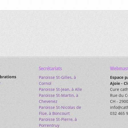
Secrétariats
Webmast
ébrations
Paroisse St-Gilles, à
Espace p
e
Cornol
Ajoie - C
Paroisse St-Jean, à Alle
Cure cat
Paroisse St-Martin, à
Rue du C
Chevenez
CH - 2900
Paroisse St-Nicolas de
info@cath
Flüe, à Boncourt
032 465 
Paroisse St-Pierre, à
Porrentruy