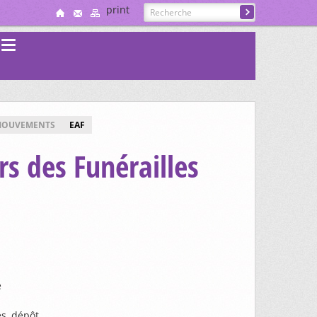
print
s
MOUVEMENTS
EAF
s des Funérailles
e
es, dépôt