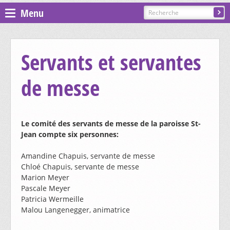
Menu
Espace pastoral
Servants et servantes
Paroisses
de messe
ST GILLES - COURGENAY
Le comité des servants de messe de la paroisse St-
PRÉSENTATION, CONTACTS
ST-JEAN - ALLE-BAROCHE-VENDLINE
Jean compte six personnes:
CÉLÉBRATIONS
Amandine Chapuis, servante de messe
PRÉSENTATION, CONTACTS
ST-MARTIN - HAUTE-AJOIE
Chloé Chapuis, servante de messe
CATÉCHÈSE ET SACREMENTS
Marion Meyer
CÉLÉBRATIONS
Pascale Meyer
GROUPES ET MOUVEMENTS
PRÉSENTATION, CONTACTS
ST-NICOLAS DE FLÜE - BONCOURT
Patricia Wermeille
CATÉCHÈSE ET SACREMENTS
Malou Langenegger, animatrice
CÉLÉBRATIONS
EGLISES ET CHAPELLES
CHORALE SAINTE-CÉCILE
GROUPES ET MOUVEMENTS