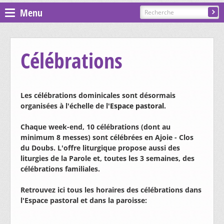
Menu
Espace pastoral
Célébrations
Paroisses
ST GILLES - COURGENAY
Les célébrations dominicales sont désormais
organisées à l'échelle de l'
Espace pastoral
.
PRÉSENTATION, CONTACTS
ST-JEAN - ALLE-BAROCHE-VENDLINE
Chaque week-end, 10 célébrations (dont au
minimum 8 messes) sont célébrées en Ajoie - Clos
CÉLÉBRATIONS
du Doubs. L'offre liturgique propose aussi des
liturgies de la Parole et, toutes les 3 semaines, des
PRÉSENTATION, CONTACTS
ST-MARTIN - HAUTE-AJOIE
CATÉCHÈSE ET SACREMENTS
célébrations familiales.
CÉLÉBRATIONS
PRÉSENTATION, CONTACTS
ST-NICOLAS DE FLÜE - BONCOURT
GROUPES ET MOUVEMENTS
Retrouvez ici tous les horaires des célébrations dans
l'Espace pastoral et dans la paroisse:
CATÉCHÈSE ET SACREMENTS
CÉLÉBRATIONS
PRÉSENTATION, CONTACTS
ST-PIERRE - EN AJOIE
EGLISES ET CHAPELLES
CHORALE SAINTE-CÉCILE
GROUPES ET MOUVEMENTS
CATÉCHÈSE ET SACREMENTS