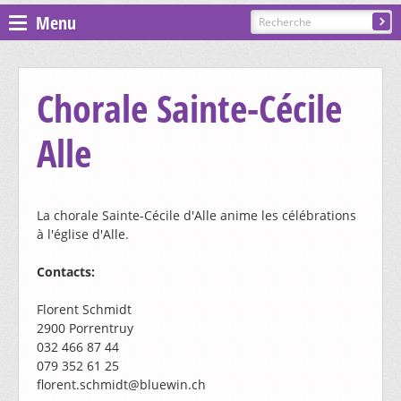
Menu
Espace pastoral
Chorale Sainte-Cécile
Paroisses
Alle
ST GILLES - COURGENAY
La chorale Sainte-Cécile d'Alle anime les célébrations
PRÉSENTATION, CONTACTS
ST-JEAN - ALLE-BAROCHE-VENDLINE
à l'église d'Alle.
CÉLÉBRATIONS
Contacts:
PRÉSENTATION, CONTACTS
ST-MARTIN - HAUTE-AJOIE
CATÉCHÈSE ET SACREMENTS
Florent Schmidt
CÉLÉBRATIONS
2900 Porrentruy
GROUPES ET MOUVEMENTS
PRÉSENTATION, CONTACTS
ST-NICOLAS DE FLÜE - BONCOURT
032 466 87 44
CATÉCHÈSE ET SACREMENTS
079 352 61 25
CÉLÉBRATIONS
florent.schmidt@bluewin.ch
EGLISES ET CHAPELLES
CHORALE SAINTE-CÉCILE
GROUPES ET MOUVEMENTS