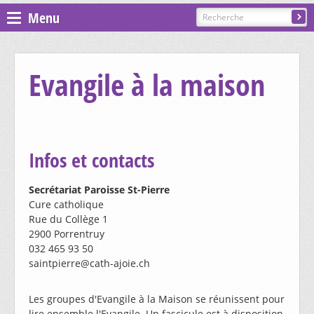
Menu
Espace pastoral
Evangile à la maison
Paroisses
ST GILLES - COURGENAY
Infos et contacts
PRÉSENTATION, CONTACTS
ST-JEAN - ALLE-BAROCHE-VENDLINE
Secrétariat Paroisse St-Pierre
Cure catholique
CÉLÉBRATIONS
Rue du Collège 1
PRÉSENTATION, CONTACTS
ST-MARTIN - HAUTE-AJOIE
2900 Porrentruy
CATÉCHÈSE ET SACREMENTS
032 465 93 50
CÉLÉBRATIONS
saintpierre@cath-ajoie.ch
GROUPES ET MOUVEMENTS
PRÉSENTATION, CONTACTS
ST-NICOLAS DE FLÜE - BONCOURT
CATÉCHÈSE ET SACREMENTS
CÉLÉBRATIONS
Les groupes d'Evangile à la Maison se réunissent pour
EGLISES ET CHAPELLES
CHORALE SAINTE-CÉCILE
GROUPES ET MOUVEMENTS
lire ensemble l'Evangile. Un fascicule est à disposition