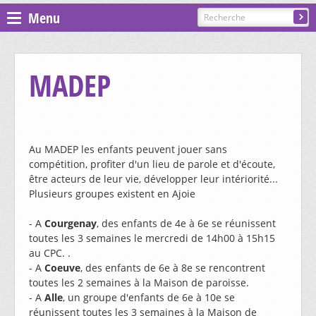
Menu
Espace pastoral
MADEP
Paroisses
ST GILLES - COURGENAY
Au MADEP les enfants peuvent jouer sans
compétition, profiter d'un lieu de parole et d'écoute,
PRÉSENTATION, CONTACTS
ST-JEAN - ALLE-BAROCHE-VENDLINE
être acteurs de leur vie, développer leur intériorité...
Plusieurs groupes existent en Ajoie
CÉLÉBRATIONS
- A
Courgenay
, des enfants de 4e à 6e se réunissent
PRÉSENTATION, CONTACTS
ST-MARTIN - HAUTE-AJOIE
CATÉCHÈSE ET SACREMENTS
toutes les 3 semaines le mercredi de 14h00 à 15h15
au CPC. .
CÉLÉBRATIONS
GROUPES ET MOUVEMENTS
- A
Coeuve
, des enfants de 6e à 8e se rencontrent
PRÉSENTATION, CONTACTS
ST-NICOLAS DE FLÜE - BONCOURT
toutes les 2 semaines à la Maison de paroisse.
CATÉCHÈSE ET SACREMENTS
EGLISES ET CHAPELLES
CHORALE SAINTE-CÉCILE
- A
Alle
, un groupe d'enfants de 6e à 10e se
CÉLÉBRATIONS
réunissent toutes les 3 semaines à la Maison de
GROUPES ET MOUVEMENTS