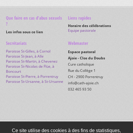
Eglise de Rocourt
Collégiale de Saint-Ursanne
Extérieur de la Collégiale
Eglise de Soubey
Que faire en cas d'abus sexuels
Liens rapides
Intérieur de la Collégiale
Eglise de Vendlincourt
?
Horaire des célébrations
Crypte
Ancienne église des Jésuites - Porrentruy
Equipe pastorale
Les infos sous ce lien
Trésor
Chapelle des Cantons - Buix
Cloître
Chapelle de Courtemaîche
Secrétariats
Webmaster
Chapelle de Courtemautruy
Chapelle d'Epiquerez
Paroisse St-Gilles, à Cornol
Espace pastoral
Paroisse St-Jean, à Alle
Chapelle de Fregiécourt
Ajoie - Clos du Doubs
Paroisse St-Martin, à Chevenez
Chapelle de La Caquerelle
Cure catholique
Paroisse St-Nicolas de Flüe, à
Chapelle de la Vacherie-Dessus - Roche d'Or
Rue du Collège 1
Boncourt
Chapelle de la Vacherie-Mouillard
Paroisse St-Pierre, à Porrentruy
CH - 2900 Porrentruy
Chapelle de l'Hôpital - Porrentruy
Paroisse St-Ursanne, à St-Ursanne
info@cath-ajoie.ch
Chapelle de Lorette - Porrentruy
032 465 93 50
Restauration de Lorette - 2015
Chapelle de Lorette - Saint-Ursanne
Chapelle du Maira
Chapelle de Miserez
Chapelle de Monterri
Chapelle de Mormont
Chapelle du Paradis - Bure
Chapelle de Pleujouse
Ce site utilise des cookies à des fins de statistiques,