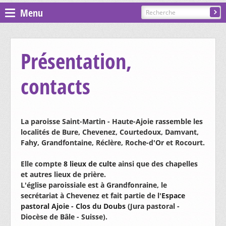
Menu
Espace pastoral
Présentation,
Paroisses
contacts
ST GILLES - COURGENAY
La paroisse Saint-Martin - Haute-Ajoie rassemble les
PRÉSENTATION, CONTACTS
ST-JEAN - ALLE-BAROCHE-VENDLINE
localités de Bure, Chevenez, Courtedoux, Damvant,
Fahy, Grandfontaine, Réclère, Roche-d'Or et Rocourt.
CÉLÉBRATIONS
PRÉSENTATION, CONTACTS
ST-MARTIN - HAUTE-AJOIE
Elle compte
8 lieux de culte
ainsi que des chapelles
CATÉCHÈSE ET SACREMENTS
et autres lieux de prière.
CÉLÉBRATIONS
PRÉSENTATION, CONTACTS
ST-NICOLAS DE FLÜE - BONCOURT
L'église paroissiale est à Grandfonraine, le
GROUPES ET MOUVEMENTS
secrétariat à Chevenez et fait partie de l'
Espace
CATÉCHÈSE ET SACREMENTS
CÉLÉBRATIONS
pastoral Ajoie - Clos du Doubs
(Jura pastoral -
PRÉSENTATION, CONTACTS
ST-PIERRE - EN AJOIE
Diocèse de Bâle - Suisse).
EGLISES ET CHAPELLES
CHORALE SAINTE-CÉCILE
GROUPES ET MOUVEMENTS
CATÉCHÈSE ET SACREMENTS