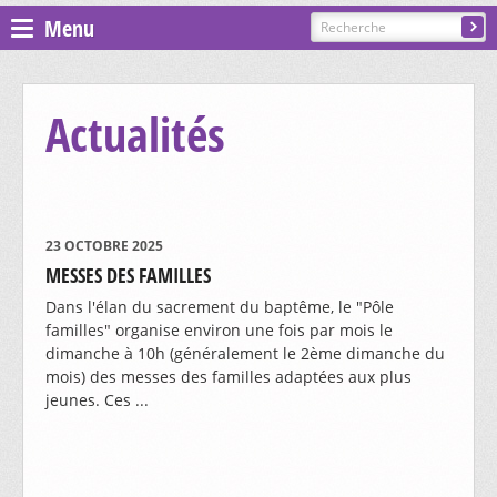
Menu
Espace pastoral
Actualités
Paroisses
ST GILLES - COURGENAY
23 OCTOBRE 2025
MESSES DES FAMILLES
PRÉSENTATION, CONTACTS
ST-JEAN - ALLE-BAROCHE-VENDLINE
Dans l'élan du sacrement du baptême, le "Pôle
CÉLÉBRATIONS
familles" organise environ une fois par mois le
PRÉSENTATION, CONTACTS
ST-MARTIN - HAUTE-AJOIE
dimanche à 10h (généralement le 2ème dimanche du
CATÉCHÈSE ET SACREMENTS
mois) des messes des familles adaptées aux plus
CÉLÉBRATIONS
jeunes. Ces ...
GROUPES ET MOUVEMENTS
PRÉSENTATION, CONTACTS
ST-NICOLAS DE FLÜE - BONCOURT
CATÉCHÈSE ET SACREMENTS
CÉLÉBRATIONS
EGLISES ET CHAPELLES
CHORALE SAINTE-CÉCILE
GROUPES ET MOUVEMENTS