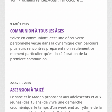
16h. Prochains rendez-vous : 1er octobre ...
CHRÉTIENNE
GROUPES DE PRIÈRE DU CHAPELET
Célébrations
LECTEURS, LECTRICES ET MINISTRES DE LA COMMUNION
MCR
9 AOÛT 2025
HORAIRES DES CÉLÉBRATIONS
COMMUNION À TOUS LES ÂGES
MCR - PORRENTRUY-BRESSAUCOURT
BAPTÊMES
"Vivre en communion", c’est une découverte
MCR - FONTENAIS-VILLARS
personnelle vécue dans la dynamique d’un parcours :
MARIAGES ET BÉNÉDICTIONS DE COUPLES
plusieurs rencontres préparent non seulement ce
MCR - MARCHE-RÉFLEXION
moment particulier qu’est la célébration de la
ONCTION DES MALADES
première communion ...
ORGANISTES
FUNÉRAILLES
SACRISTAINS ET COMMISSAIRES
Solidarités
22 AVRIL 2025
SERVANTS ET SERVANTES DE MESSE
ASCENSION À TAIZÉ
DISPONIBILITÉS
Le saoe et le Madep proposent aux adolescents et aux
BESOIN DE PARLER
jeunes (dès 15 ans) de vivre une démarche
DEVENIR SERVANT-E
œcuménique, le temps d’un week-end au rythme de la
ENTRAIDE ET SOUTIEN