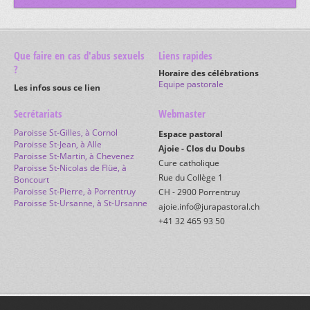
BÉNÉVOLES "TEMPS FORTS"
SALLES À LOUER
NOTICES HISTORIQUES
PARCOURS 1
PHOTOGRAPHES BÉNÉVOLES
Info
Que faire en cas d'abus sexuels
Liens rapides
MÉDITATIONS
PARCOURS 2
VISITEURS BÉNÉVOLES
?
Horaire des célébrations
Equipe pastorale
Les infos sous ce lien
PARCOURS 3
BÉNÉVOLES DE PROXIMITÉ
SOLSTICES
PLAN GÉNÉRAL DE SITUATION
CONSOLATION
Secrétariats
Webmaster
PARCOURS 4
LETTRE D'INFO ET FEUILLES DOMINICALES
Paroisse St-Gilles, à Cornol
Espace pastoral
EGLISE D'ALLE
MÉDITATION
Paroisse St-Jean, à Alle
PARCOURS 5
Ajoie - Clos du Doubs
Paroisse St-Martin, à Chevenez
Cure catholique
EGLISE D'ASUEL
MARCHE VERS SOI
Paroisse St-Nicolas de Flüe, à
Contacts
RECEVOIR NOTRE LETTRE D'INFO
PARCOURS 6
Rue du Collège 1
Boncourt
Paroisse St-Pierre, à Porrentruy
CH - 2900 Porrentruy
EGLISE DE BEURNEVÉSIN
Paroisse St-Ursanne, à St-Ursanne
PARCOURS 7
ajoie.info@jurapastoral.ch
SECRÉTARIATS
+41 32 465 93 50
EGLISE DE BONCOURT
PARCOURS 8
EQUIPE PASTORALE
EGLISE DE BONFOL
PARCOURS 9
COMMUNES ECCLÉSIASTIQUES
EGLISE DE BRESSAUCOURT
PARCOURS 10
EGLISE DE BUIX